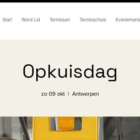
Start
Word Lid
Tennissen
Tennisschool
Evenement
Opkuisdag
zo 09 okt
  |  
Antwerpen