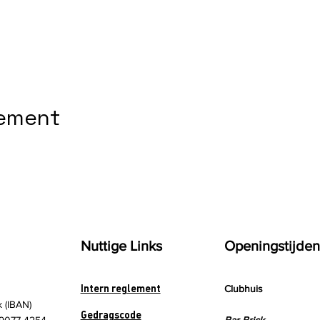
nement
Nuttige Links
Openingstijden
Intern reglement
Clubhuis
k (IBAN)
Gedragscode