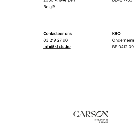
2050 Antwerpen
BE42 7765 
België
Contacteer ons
KBO
03 219 27 90
Ondernemi
info@ktclo.be
BE 0412 09