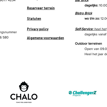
9077 4254
Bar Brick
dagelijks:
10.00
Reserveer terrein
Bistro Brick
Statuten
wo t/m zo:
12.0
Privacy policy
Self-Service:
heel het
ngsnummer
dagelijks vanaf
6 580
Algemene voorwaarden
Outdoor terreinen
Open van 09.00
Heel het jaar d