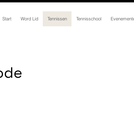
Start
Word Lid
Tennissen
Tennisschool
Evenement
ode