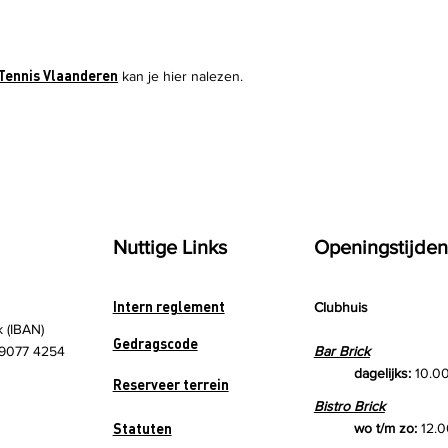
Tennis Vlaanderen
kan je hier nalezen.
Nuttige Links
Openingstijden
Intern reglement
Clubhuis
k (IBAN)
Gedragscode
9077 4254
Bar Brick
dagelijks:
10.00
Reserveer terrein
Bistro Brick
Statuten
wo t/m zo:
12.0