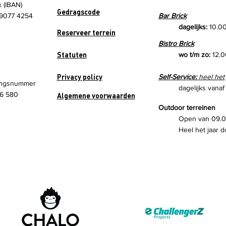
k (IBAN)
Gedragscode
9077 4254
Bar Brick
dagelijks:
10.00
Reserveer terrein
Bistro Brick
Statuten
wo t/m zo:
12.0
Privacy policy
Self-Service:
heel het
ngsnummer
dagelijks vanaf
6 580
Algemene voorwaarden
Outdoor terreinen
Open van 09.00
Heel het jaar d