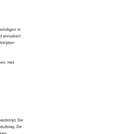
 eindigen in
jd annuleert
strijden
oen. Het
edstrijd. De
duitslag. De
sen.