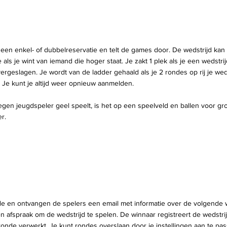
 een enkel- of dubbelreservatie en telt de games door. De wedstrijd kan
e als je wint van iemand die hoger staat. Je zakt 1 plek als je een wedstri
vergeslagen. Je wordt van de ladder gehaald als je 2 rondes op rij je wed
. Je kunt je altijd weer opnieuw aanmelden.
egen jeugdspeler geel speelt, is het op een speelveld en ballen voor gr
r.
e en ontvangen de spelers een email met informatie over de volgende w
 afspraak om de wedstrijd te spelen. De winnaar registreert de wedstrij
ronde verwerkt. Je kunt rondes overslaan door je instellingen aan te pas