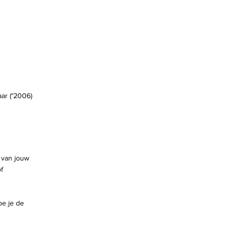
aar (°2006)
 van jouw
f
oe je de