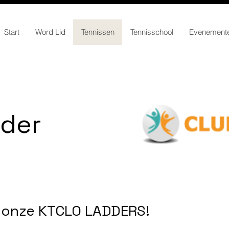
Start
Word Lid
Tennissen
Tennisschool
Evenement
der
or onze KTCLO LADDERS!