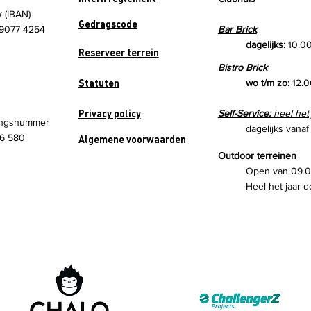
k (IBAN)
Gedragscode
9077 4254
Bar Brick
dagelijks:
10.00
Reserveer terrein
Bistro Brick
Statuten
wo t/m zo:
12.0
Privacy policy
Self-Service:
heel het
ngsnummer
dagelijks vanaf
6 580
Algemene voorwaarden
Outdoor terreinen
Open van 09.00
Heel het jaar d