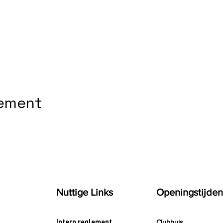
nement
Nuttige Links
Openingstijden
Intern reglement
Clubhuis